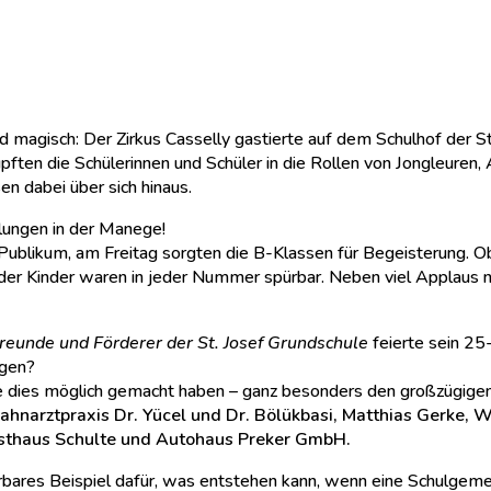
 magisch: Der Zirkus Casselly gastierte auf dem Schulhof der St
ten die Schülerinnen und Schüler in die Rollen von Jongleuren,
en dabei über sich hinaus.
lungen in der Manege!
ublikum, am Freitag sorgten die B-Klassen für Begeisterung. 
 der Kinder waren in jeder Nummer spürbar. Neben viel Applaus
reunde und Förderer der St. Josef Grundschule
feierte sein 25
ugen?
 die dies möglich gemacht haben – ganz besonders den großzügige
ahnarztpraxis Dr. Yücel und Dr. Bölükbasi, Matthias Gerke
thaus Schulte und Autohaus Preker GmbH.
derbares Beispiel dafür, was entstehen kann, wenn eine Schulgem