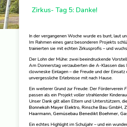
Zirkus- Tag 5: Danke!
In der vergangenen Woche wurde es bunt, laut und
Im Rahmen eines ganz besonderen Projekts schlüpf
trainierten sie mit echten Zirkusprofis – und wuchs
Der Lohn der Mühe: zwei beeindruckende Vorstel
Am Donnerstag verzauberten die A-Klassen das P
clowneske Einlagen – die Freude und der Einsatz
unvergessliche Erlebnisse mit nach Hause.
Ein weiterer Grund zur Freude: Der Förderverein
F
passen als ein Projekt voller strahlender Kindera
Unser Dank gilt allen Eltern und Unterstützern,
Bonnekoh Mayer Elektro, Rinsche Bau GmbH, Z
Haarmann, Gemüsebau Benedikt Boehmer, Gas
Ein echtes Highlight im Schuljahr – und ein wun